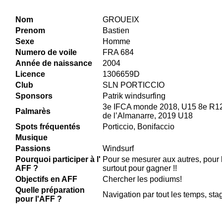
Nom
GROUEIX
Prenom
Bastien
Sexe
Homme
Numero de voile
FRA 684
Année de naissance
2004
Licence
1306659D
Club
SLN PORTICCIO
Sponsors
Patrik windsurfing
3e IFCA monde 2018, U15 8e R120
Palmarès
de l’Almanarre, 2019 U18
Spots fréquentés
Porticcio, Bonifaccio
Musique
Passions
Windsurf
Pourquoi participer à l'
Pour se mesurer aux autres, pour l
AFF ?
surtout pour gagner !!
Objectifs en AFF
Chercher les podiums!
Quelle préparation
Navigation par tout les temps, sta
pour l'AFF ?