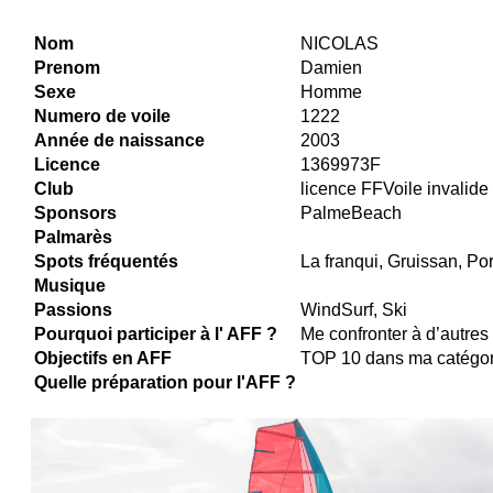
Nom
NICOLAS
Prenom
Damien
Sexe
Homme
Numero de voile
1222
Année de naissance
2003
Licence
1369973F
Club
licence FFVoile invalide
Sponsors
PalmeBeach
Palmarès
Spots fréquentés
La franqui, Gruissan, Por
Musique
Passions
WindSurf, Ski
Pourquoi participer à l' AFF ?
Me confronter à d’autres
Objectifs en AFF
TOP 10 dans ma catégor
Quelle préparation pour l'AFF ?