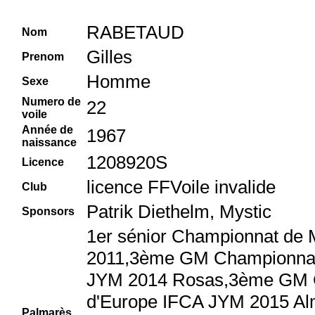
RABETAUD
Nom
Gilles
Prenom
Homme
Sexe
Numero de
22
voile
Année de
1967
naissance
1208920S
Licence
licence FFVoile invalide
Club
Patrik Diethelm, Mystic
Sponsors
1er sénior Championnat de 
2011,3ème GM Championna
JYM 2014 Rosas,3ème GM 
d'Europe IFCA JYM 2015 Al
Palmarès