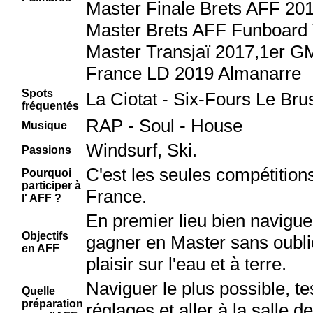
Master Finale Brets AFF 20
Master Brets AFF Funboard 
Master Transjaï 2017,1er 
France LD 2019 Almanarre
Spots
La Ciotat - Six-Fours Le Bru
fréquentés
RAP - Soul - House
Musique
Windsurf, Ski.
Passions
C'est les seules compétition
Pourquoi
participer à
France.
l' AFF ?
En premier lieu bien naviguer
Objectifs
gagner en Master sans oubli
en AFF
plaisir sur l'eau et à terre.
Naviguer le plus possible, t
Quelle
préparation
réglages et aller à la salle d