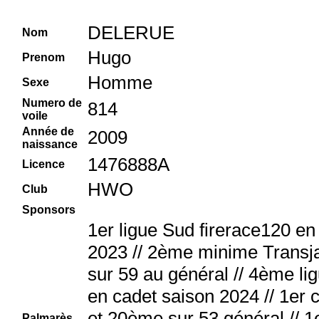
DELERUE
Nom
Hugo
Prenom
Homme
Sexe
Numero de
814
voile
Année de
2009
naissance
1476888A
Licence
HWO
Club
Sponsors
1er ligue Sud firerace120 e
2023 // 2ème minime Transj
sur 59 au général // 4ème li
en cadet saison 2024 // 1er 
et 20ème sur 53 général // 1e
Palmarès